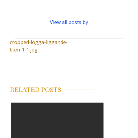
View all posts by
cropped-logga-liggande-
I
liten-1-1.jpg
n
l
ä
g
RELATED POSTS
g
s
n
a