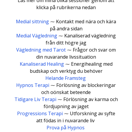
Läs mer om mina olika sessioner genom att
klicka på rubrikerna nedan
Medial sittning
⁓ Kontakt med nära och kära
på andra sidan
Medial Vägledning
⁓ Kanaliserad vägledning
från ditt högre jag
Vägledning med Tarot
⁓ Frågor och svar om
din nuvarande livssituation
Kanaliserad Healing
⁓ Energihealing med
budskap och verktyg du behöver
Helande Framsteg
Hypnos Terapi
⁓ Förlösning av blockeringar
och oönskat beteende
Tidigare Liv Terapi
⁓ Förlösning av karma och
fördjupning av jaget
Progressions Terapi
⁓ Utforskning av syfte
att födas in i nuvarande liv
Prova på Hypnos