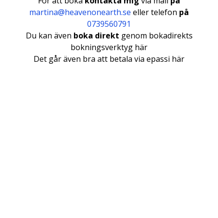
För att boka
kontakta mig
via mail
på
martina@heavenonearth.se
eller telefon
på
0739560791
Du kan även
boka direkt
genom bokadirekts
bokningsverktyg här
Det går även bra att betala via epassi här