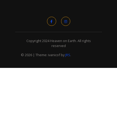
Copyright 2024 Heaven on Earth. All rights
reserved
© 2026
|
Theme: ivanicof by
JRS
.