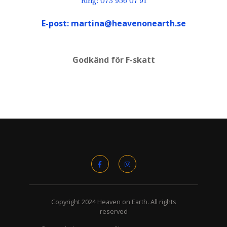
Ring: 073 956 07 91
E-post: martina@heavenonearth.se
Godkänd för F-skatt
Copyright 2024 Heaven on Earth. All rights
reserved