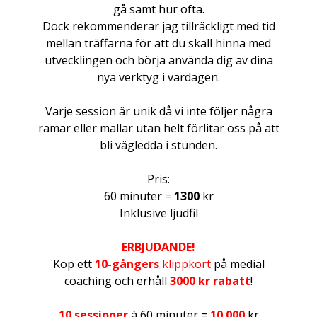
gå samt hur ofta.
Dock rekommenderar jag tillräckligt med tid
mellan träffarna för att du skall hinna med
utvecklingen och börja använda dig av dina
nya verktyg i vardagen.
Varje session är unik då vi inte följer några
ramar eller mallar utan helt förlitar oss på att
bli vägledda i stunden.
Pris:
60 minuter =
1300
kr
Inklusive ljudfil
ERBJUDANDE!
Köp ett
10-gångers
klippkort
på medial
coaching och erhåll
3000 kr rabatt
!
10 sessioner
à 60 minuter =
10 000
kr