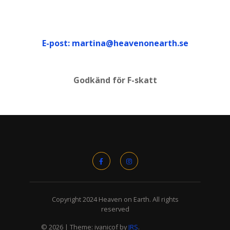
E-post: martina@heavenonearth.se
Godkänd för F-skatt
Copyright 2024 Heaven on Earth. All rights
reserved
© 2026
|
Theme: ivanicof by
JRS
.