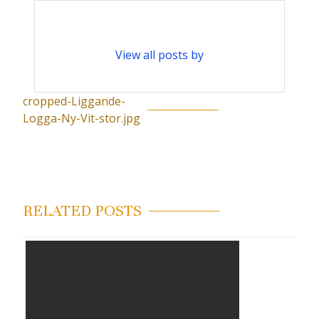
View all posts by
cropped-Liggande-
I
Logga-Ny-Vit-stor.jpg
n
l
ä
g
RELATED POSTS
g
s
n
a