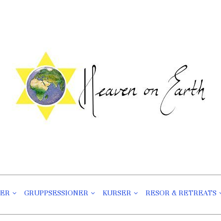
Heaven On Earth
Välmående För Kropp Och Själ
NER
GRUPPSESSIONER
KURSER
RESOR & RETREATS