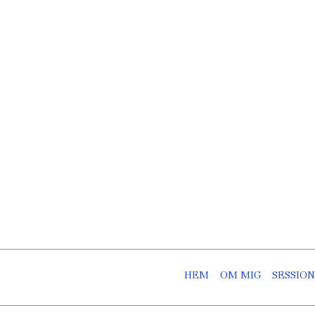
Skip
to
content
HEM
OM MIG
SESSIO