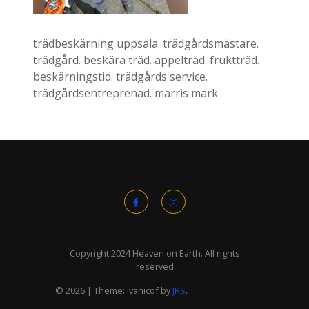
trädbeskärning uppsala. trädgårdsmästare.
trädgård. beskära träd. äppelträd. fruktträd.
beskärningstid. trädgårds service.
trädgårdsentreprenad. marris mark
Copyright 2024 Heaven on Earth. All rights
reserved
© 2026
|
Theme: ivanicof by
JRS
.