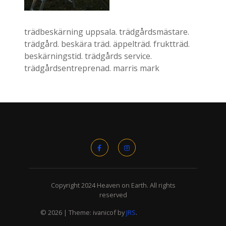
trädbeskärning uppsala. trädgårdsmästare.
trädgård. beskära träd. äppelträd. fruktträd.
beskärningstid. trädgårds service.
trädgårdsentreprenad. marris mark
Copyright 2024 Heaven on Earth. All rights
reserved
© 2026
|
Theme: ivanicof by
JRS
.