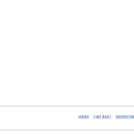
Skip
to
content
HEM
OM MIG
SESSIO