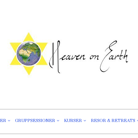
Heaven On Earth
Välmående För Kropp Och Själ
NER
GRUPPSESSIONER
KURSER
RESOR & RETREATS