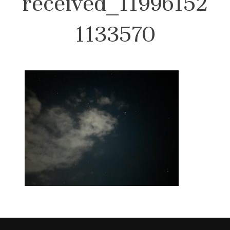
received_11996152
1133570