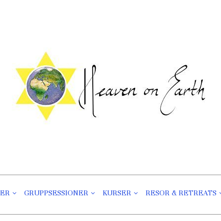
Heaven On Earth
Välmående För Kropp Och Själ
NER
GRUPPSESSIONER
KURSER
RESOR & RETREATS