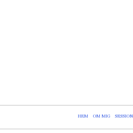
Skip
to
content
HEM
OM MIG
SESSIO