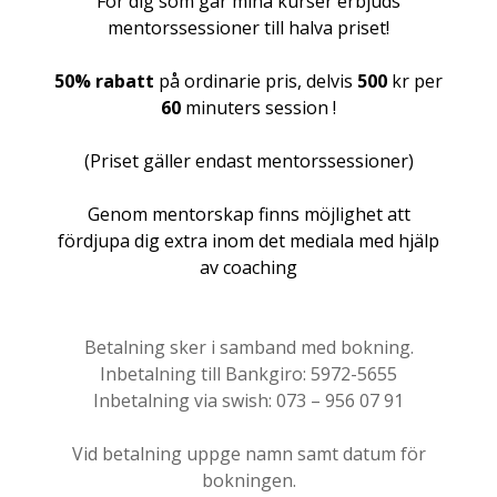
För dig som går mina kurser erbjuds
mentorssessioner till halva priset!
50% rabatt
på ordinarie pris, delvis
500
kr per
60
minuters session !
(Priset gäller endast mentorssessioner)
Genom mentorskap finns möjlighet att
fördjupa dig extra inom det mediala med hjälp
av coaching
Betalning sker i samband med bokning.
Inbetalning till Bankgiro: 5972-5655
Inbetalning via swish: 073 – 956 07 91
Vid betalning uppge namn samt datum för
bokningen.