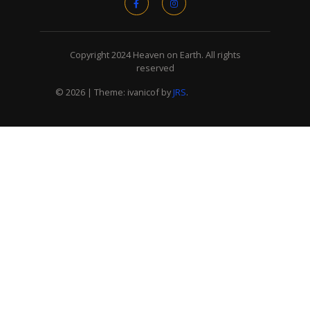
Copyright 2024 Heaven on Earth. All rights
reserved
© 2026
|
Theme: ivanicof by
JRS
.