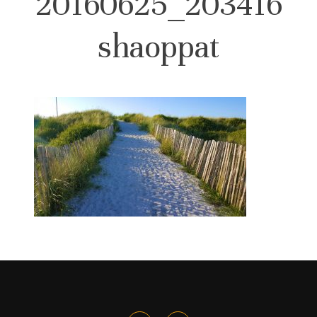
20160625_203416
shaoppat