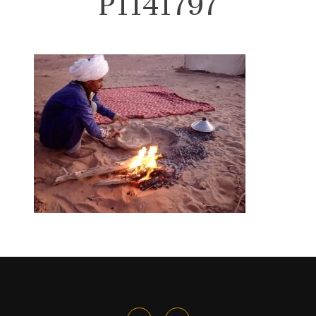
P1141797