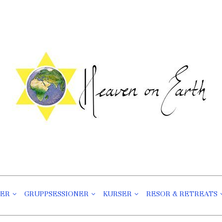
Heaven On Earth
Välmående För Kropp Och Själ
NER
GRUPPSESSIONER
KURSER
RESOR & RETREATS