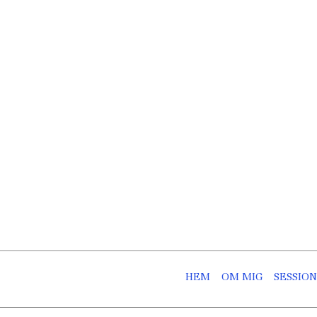
Skip
to
content
HEM
OM MIG
SESSIO